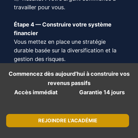
travailler pour vous.
Étape 4 — Construire votre système
financier
Vous mettez en place une stratégie
durable basée sur la diversification et la
gestion des risques.
👉 Résultat : vous construisez
Commencez dès aujourd’hui à construire vos
progressivement votre indépendance
revenus passifs
financière.
Accès immédiat
Garantie 14 jours
Le parcours complet sur 12 mois
REJOINDRE L'ACADÉMIE
L’Académie Investir et Réussir a été conçue
comme un
véritable parcours d’apprentissage
,